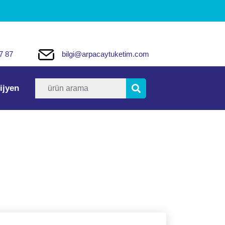
7 87
bilgi@arpacaytuketim.com
ijyen