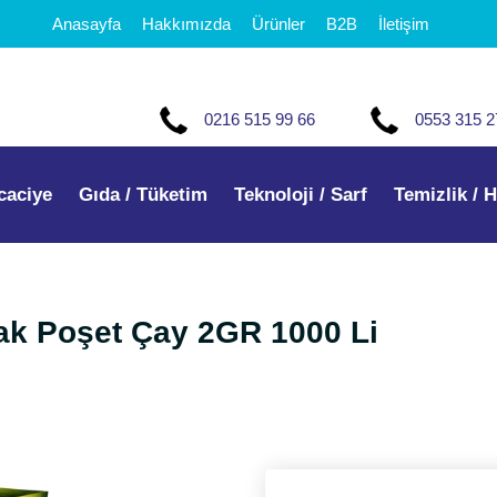
Anasayfa
Hakkımızda
Ürünler
B2B
İletişim
0216 515 99 66
0553 315 2
caciye
Gıda / Tüketim
Teknoloji / Sarf
Temizlik / H
ak Poşet Çay 2GR 1000 Li