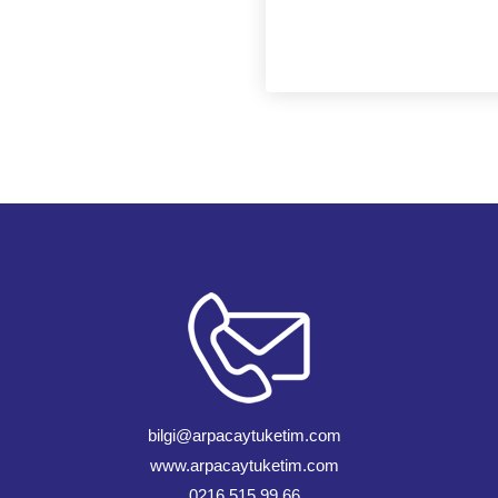
bilgi@arpacaytuketim.com
www.arpacaytuketim.com
0216 515 99 66