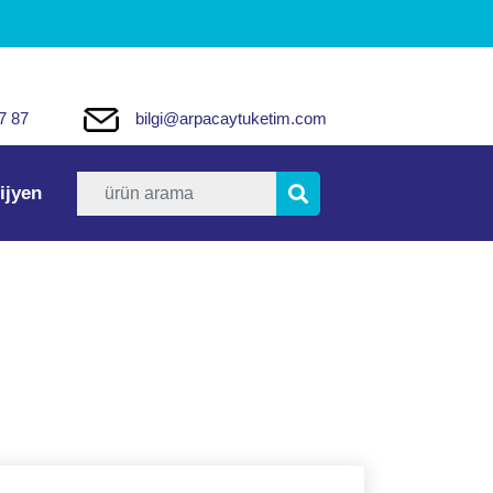
7 87
bilgi@arpacaytuketim.com
ijyen