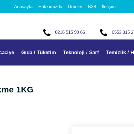
Anasayfa
Hakkımızda
Ürünler
B2B
İletişim
0216 515 99 66
0553 315 2
caciye
Gıda / Tüketim
Teknoloji / Sarf
Temizlik / H
ökme 1KG