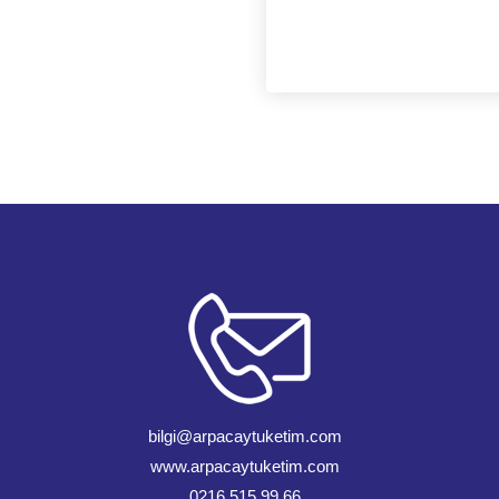
bilgi@arpacaytuketim.com
www.arpacaytuketim.com
0216 515 99 66