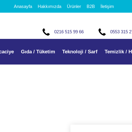
Anasayfa
Hakkımızda
Ürünler
B2B
İletişim
0216 515 99 66
0553 315 2
caciye
Gıda / Tüketim
Teknoloji / Sarf
Temizlik / H