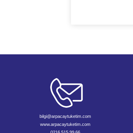
bilgi@arpacaytuketim.com
www.arpacaytuketim.com
0216 515 99 66