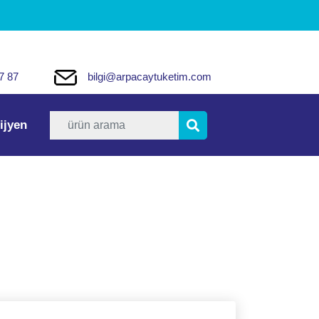
7 87
bilgi@arpacaytuketim.com
ijyen