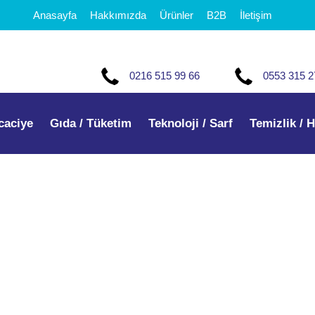
Anasayfa
Hakkımızda
Ürünler
B2B
İletişim
0216 515 99 66
0553 315 2
caciye
Gıda / Tüketim
Teknoloji / Sarf
Temizlik / H