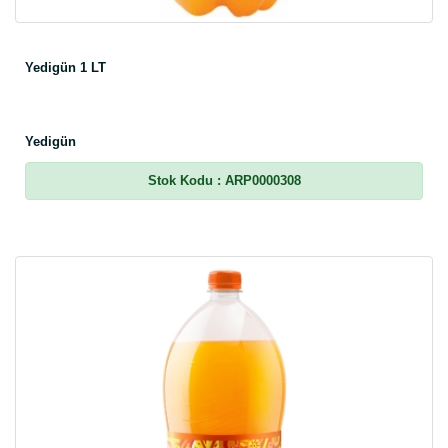
Yedigün 1 LT
Yedigün
Stok Kodu
: ARP0000308